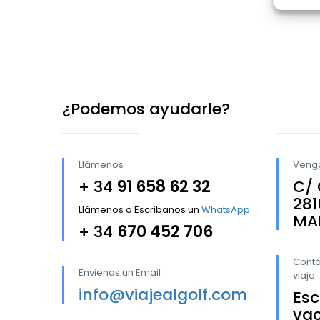
¿Podemos ayudarle?
Llámenos
Venga
+ 34
91 658 62 32
C/ 
281
Llámenos o Escribanos un
WhatsApp
MA
+ 34
670 452 706
Contá
Envienos un Email
viaje
info@viajealgolf.com
Es
vac