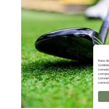
Para of
cookies
consent
comport
consent
caracte