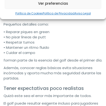
Ver preferencias
La etiqueta en golf no es simple formalidad. Ayuda a
mantener el ritmo, el respeto y la experiencia de todos
Política de Cookies
Política de Privacidad
Aviso Legal
los jugadores.
Pequeños detalles como:
• Reparar piques en green
• No pisar líneas de putt
• Respetar turnos
• Mantener un ritmo fluido
• Cuidar el campo
forman parte de la esencia del golf desde el primer día.
Además, conocer reglas básicas evita situaciones
incómodas y aporta mucha más seguridad durante las
partidas.
Tener expectativas poco realistas
Quizá este sea el error más importante de todos.
El golf puede resultar exigente incluso para jugadores