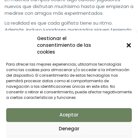
nuevos que disfrutan muchísimo hasta que empiezan a
medirse con amigos más experimentados.
La realidad es que cada golfista tiene su ritmo.
Además, incluso jugadores avanzados siguen teniendo
malos días, errores y golpes complicados.
Gestionar el
consentimiento de las
Una mentalidad mucho más útil consiste en
cookies
compararse únicamente con uno mismo:
• ¿Golpeas mejor que hace un mes?
Para ofrecer las mejores experiencias, utilizamos tecnologías
• ¿Tienes más confianza?
como las cookies para almacenar y/o acceder a la información
del dispositivo. El consentimiento de estas tecnologías nos
• ¿Lees mejor el campo?
permitirá procesar datos como el comportamiento de
• ¿Disfrutas más de la vuelta?
navegación o las identificaciones únicas en este sitio. No
consentir o retirar el consentimiento, puede afectar negativamente
Eso sí representa progreso real.
a ciertas características y funciones.
Saltarse las bases del reglamento y la
etiqueta
Aceptar
Muchos principiantes se preocupan únicamente por el
Denegar
swing y olvidan algo fundamental: entender cómo
funciona el juego dentro del campo.