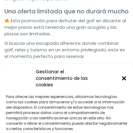
Una oferta limitada que no durará mucho
Esta promoción para disfrutar del golf en Alicante al
mejor precio está teniendo una gran acogida y las
plazas son limitadas.
Si buscas una escapada diferente donde combinar
golf, relax y turismo en un entorno privilegiado, este es
el momento perfecto para reservar.
Consulta todos los detalles aquí:
Gestionar el
Viaje Al Golf
consentimiento de las
C/ Constitución, 3, 28100, Alcobendas, Madrid
cookies
WhatsApp y teléfono: +34 670 452 706
info@viajealgolf.com
Para ofrecer las mejores experiencias, utilizamos tecnologías
como las cookies para almacenar y/o acceder a la información
del dispositivo. El consentimiento de estas tecnologías nos
Compartir
permitirá procesar datos como el comportamiento de
navegación o las identificaciones únicas en este sitio. No
consentir o retirar el consentimiento, puede afectar negativamente
ANTERIOR
SIGUIENTE
a ciertas características y funciones.