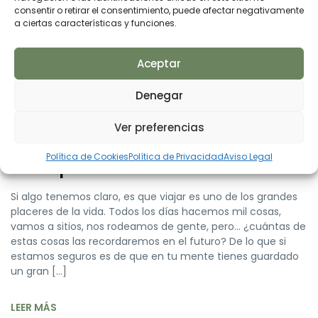
consentir o retirar el consentimiento, puede afectar negativamente
a ciertas características y funciones.
Aceptar
Denegar
Agencia de viajes de golf
Ver preferencias
¿cómo organizamos tu
Política de Cookies
Política de Privacidad
Aviso Legal
escapada?
Si algo tenemos claro, es que viajar es uno de los grandes
placeres de la vida. Todos los días hacemos mil cosas,
vamos a sitios, nos rodeamos de gente, pero… ¿cuántas de
estas cosas las recordaremos en el futuro? De lo que si
estamos seguros es de que en tu mente tienes guardado
un gran […]
LEER MÁS