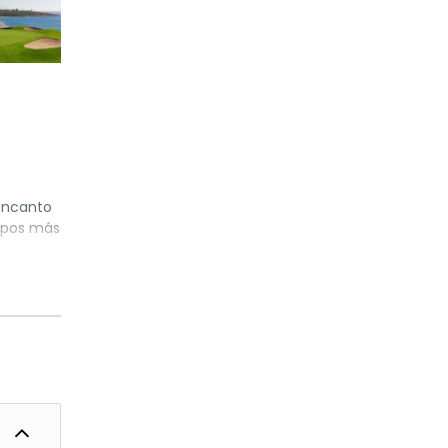
 encanto
mpos más
onitos de
mbiente
 un
andera
iscinas,
disfrutar