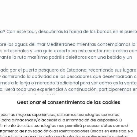
ampos destacados de la Costa del Sol.
Valle Romano Golf
ofrece
ergar competiciones exigentes. A continuación,
El Paraíso Golf
,
lidad y un diseño equilibrado que invita a repetir. Finalmente,
D
y la montaña, con vistas a Sierra Bermeja y un trazado técnico 
 Con este tour, descubrirás la faena de los barcos en el puert
excelentes campos, un hotel frente al mar y un destino con gr
obre las aguas del mar Mediterráneo mientras contemplamos la
 del golf, el descanso y el mejor ambiente de la Costa del Sol.
 artesanales y una guía experta en este sector nos explica c
urante la ruta marítima podréis deleitaros con una bebida y un
uiada por el puerto pesquero de Estepona, recorriendo sus lugare
 y admirando la actividad de los pescadores que desembarcan 
emos a la lonja o mercado tradicional para ver cómo es la venta
ia. ¡Será toda una experiencia! A continuación, participaremos e
ta zona de la costa de Málaga.
a conociendo el oficio de los “maestros rederos”
Gestionar el consentimiento de las cookies
recer las mejores experiencias, utilizamos tecnologías como las
 para almacenar y/o acceder a la información del dispositivo. El
imiento de estas tecnologías nos permitirá procesar datos como el
amiento de navegación o las identificaciones únicas en este sitio. No
ir o retirar el consentimiento, puede afectar negativamente a ciertas