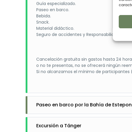
Guía especializado.
caracte
Paseo en barco.
Bebida.
Snack.
Material didáctico.
Seguro de accidentes y Responsabilidad Civil.
Cancelación gratuita sin gastos hasta 24 hora
o no te presentas, no se ofrecerá ningún reem
Si no alcanzamos el mínimo de participantes (
Paseo en barco por la Bahía de Estepo
45 €
Duración: 2 horas
Excursión a Tánger
Salidas: 12 h. 16h. y 18h.