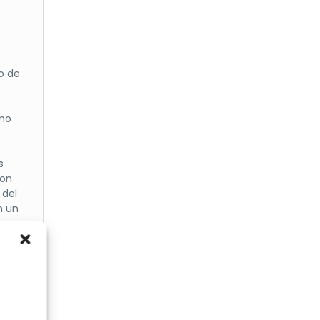
 un
oña
apto
o de
an
ómo
s
con
 del
n un