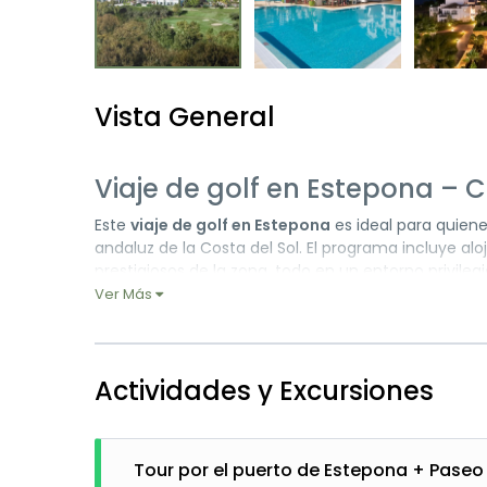
Vista General
Viaje de golf en Estepona – C
Este
viaje de golf en Estepona
es ideal para quien
andaluz de la Costa del Sol. El programa incluye a
prestigiosos de la zona, todo en un entorno privileg
Ver Más
Por un lado,
Estepona
enamora por su equilibrio en
Andalucía, destaca por sus calles blancas, balcones
relajado, playas de calidad y una excelente oferta
destino perfecto para el golf en cualquier tempora
Actividades y Excursiones
Por otro lado, el
Hotel Fuerte Estepona
se sitúa en
Azul. A solo cinco minutos del centro urbano, el hote
incluyendo zonas exclusivas para adultos. Asimismo,
Tour por el puerto de Estepona + Paseo
de una estancia confortable.