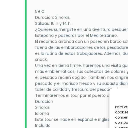
En cuanto al golf, el viaje incluye green fees en c
59 €
recorrido moderno de 18 hoyos, preparado para alb
Duración: 3 horas
diseñado por Gary Player, combina tradición, hospita
Salidas: 10 h y 14 h.
Julia Golf
sorprende por su ubicación entre el mar 
¿Quieres sumergirte en una aventura pesquera?
para todos los niveles.
Estepona y pasearás por el Mediterráneo.
En definitiva, este
viaje de golf en Estepona
reúne 
El recorrido arranca con un paseo en barco s
personalidad. Una propuesta perfecta para disfrutar
faena de las embarcaciones de los pescadores
es la rutina de estos trabajadores. Además, d
snack.
Una vez en tierra firme, haremos una visita g
más emblemáticos, sus callecitas de colores
el pescado recién cogido. También nos dirigir
pescado y el marisco fresco y su subasta diar
taller de calidad y frescura del pescado de es
Terminaremos el tour por el puerto de Estepon
Duración
3 horas.
Para of
cookies
Idioma
consent
Este tour se hace en español e inglés.
comport
Incluido
consent