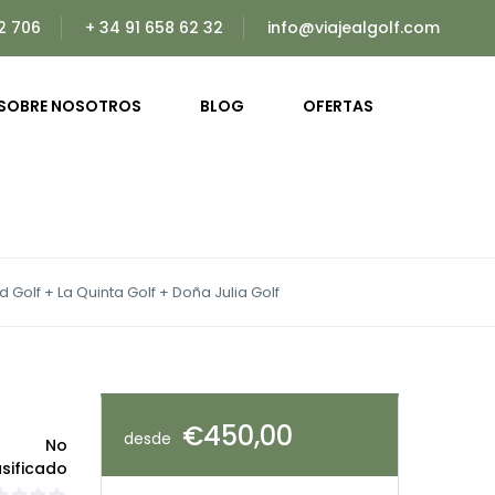
2 706
+ 34 91 658 62 32
info@viajealgolf.com
SOBRE NOSOTROS
BLOG
OFERTAS
Golf + La Quinta Golf + Doña Julia Golf
€450,00
desde
No
asificado