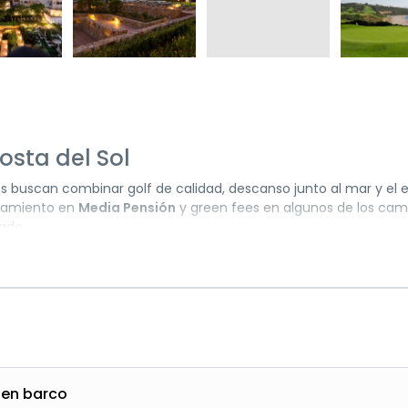
osta del Sol
es buscan combinar golf de calidad, descanso junto al mar y el
lojamiento en
Media Pensión
y green fees en algunos de los ca
iado.
tre tradición y modernidad. Su casco antiguo, uno de los más b
 floridos y murales artísticos. Además, la localidad ofrece un a
 gastronómica. Gracias a su clima suave durante todo el año, es
da.
 primera línea de la playa de Arroyo Vaquero, reconocida con B
l ofrece amplias habitaciones, jardines a pie de playa y varias p
 su spa completo permite relajarse tras cada jornada de golf y 
 en barco