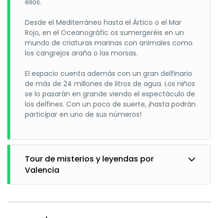
ellos.
Valencia es un destino que combina
clima privilegiado,
playas y cultura
. Cuenta con más de
300 días de sol al
Desde el Mediterráneo hasta el Ártico o el Mar
año
y una temperatura media muy agradable. La ciudad
Rojo, en el Oceanogràfic os sumergeréis en un
ofrece espacios naturales como
La Albufera
, una
mundo de criaturas marinas con animales como
gastronomía reconocida internacionalmente y
los cangrejos araña o las morsas.
monumentos históricos como
La Lonja de la Seda
,
Patrimonio de la Humanidad.
El espacio cuenta además con un gran delfinario
de más de 24 millones de litros de agua. Los niños
Parador de El Saler
se lo pasarán en grande viendo el espectáculo de
El Parador de El Saler destaca por su arquitectura integrada
los delfines. Con un poco de suerte, ¡hasta podrán
en el entorno natural. Dispone de
habitaciones amplias y
participar en uno de sus números!
luminosas
, spa, piscina exterior y terrazas con vistas al
Mediterráneo y al campo de golf, creando un ambiente
perfecto para el descanso.
Tour de misterios y leyendas por
Campo de golf El Saler
Valencia
El
campo de golf El Saler
, diseñado por Javier Arana en
1968, cuenta con
18 hoyos, par 72 y 6.042 metros
. Su
recorrido combina zonas tipo links junto al mar y tramos de
bosque mediterráneo, ofreciendo un desafío técnico para