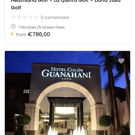
Heathland Golf + La Quinta Golf + Doña Julia
Golf
0 comentario
7 Noches /5 Green Fees
€786,00
from