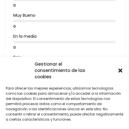
0
Muy Bueno
0
En la media
0
Bajo
Gestionar el
0
consentimiento de las
cookies
Muy Bajo
Para ofrecer las mejores experiencias, utilizamos tecnologías
0
como las cookies para almacenar y/o acceder a la información
del dispositivo. El consentimiento de estas tecnologías nos
permitirá procesar datos como el comportamiento de
navegación o las identificaciones únicas en este sitio. No
consentir o retirar el consentimiento, puede afectar negativamente
Mostrado 1 - 0 de 0 en total
a ciertas características y funciones.