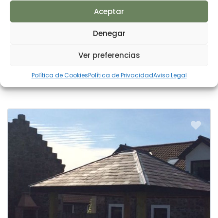
Escribe un comentario
Aceptar
Denegar
Ver preferencias
También podría gustarle
Política de Cookies
Política de Privacidad
Aviso Legal