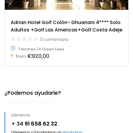
Adrian Hotel Golf Colón- Ghuanani 4**** Solo
Adultos +Golf Las Americas+Golf Costa Adeje
0 comentario
7 Noches /4 Green Fees
€920,00
from
¿Podemos ayudarle?
Llámenos
+ 34
91 658 62 32
Llámenos o Escribanos un
WhatsApp