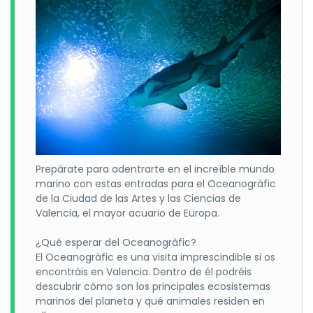
Suplementos y extras disponibles
:
Media pensión sin bebidas: 60 €
Suplemento individual: 70 € por noche
Buggy: 35 €
Spa: 12 €
Alquiler de palos (primeras marcas): 35 €
Carro manual: 5 €
Carro eléctrico: 14 €
Prepárate para adentrarte en el increíble mundo
Niños y no jugadores: consultar.
marino con estas entradas para el Oceanogràfic
de la Ciudad de las Artes y las Ciencias de
Política de cancelación
Valencia, el mayor acuario de Europa.
La cancelación es gratuita hasta
60 días antes
de la
¿Qué esperar del Oceanogràfic?
llegada.
El Oceanogràfic es una visita imprescindible si os
Entre
59 y 45 días
, se aplicará una reducción del 50 %.
encontráis en Valencia. Dentro de él podréis
Entre
44 y 30 días
, la reducción será del 25 %.
descubrir cómo son los principales ecosistemas
Valencia, un destino ideal para el golf
marinos del planeta y qué animales residen en