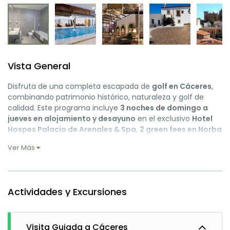
Vista General
Disfruta de una completa escapada de
golf en Cáceres
,
combinando patrimonio histórico, naturaleza y golf de
calidad. Este programa incluye
3 noches de domingo a
jueves en alojamiento y desayuno
en el exclusivo
Hotel
Hospes Palacio de Arenales & Spa
,
2 green fees en Norba
Club de Golf
y una
visita guiada por la ciudad
Ver Más
monumental de Cáceres
, declarada Patrimonio de la
Humanidad por la UNESCO.
Cáceres ofrece uno de los cascos históricos medievales y
renacentistas mejor conservados de Europa. Pasear por sus
Actividades y Excursiones
calles empedradas, descubrir palacios como el de las
Veletas o los Golfines y disfrutar de su animada Plaza
Mayor es una experiencia única. La ciudad combina
Visita Guiada a Cáceres