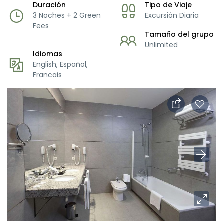
Duración
Tipo de Viaje
3 Noches + 2 Green
Excursión Diaria
Fees
Tamaño del grupo
Unlimited
Idiomas
English, Español,
Francais