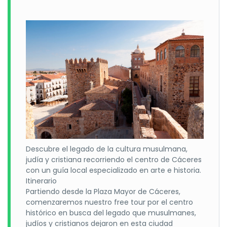
historia, cultura y una excelente gastronomía extremeña
que completa a la perfección esta escapada de golf.
El
Hotel Hospes Palacio de Arenales & Spa
se ubica en un
elegante edificio del siglo XVII, antigua residencia de verano
de la familia Golfín, rodeado de jardines, olivos centenarios
y los emblemáticos nidos de cigüeñas. Sus habitaciones
modernas y confortables, el restaurante
Las Corchuelas
,
con cocina tradicional extremeña reinterpretada, y su
completo spa convierten la estancia en una experiencia
de descanso y bienestar.
El programa se completa con el
Norba Club de Golf
, uno
de los campos más destacados de Extremadura. Diseñado
por Carlos Corsini, este
par 72
ofrece un recorrido variado
Descubre el legado de la cultura musulmana,
y técnico. Los primeros nueve hoyos discurren por un valle
judía y cristiana recorriendo el centro de Cáceres
con calles amplias y obstáculos de agua, mientras que los
con un guía local especializado en arte e historia.
segundos transitan por la ladera de la sierra, entre encinas
Itinerario
y alcornoques, con calles más estrechas y desniveles que
Partiendo desde la Plaza Mayor de Cáceres,
exigen precisión.
comenzaremos nuestro free tour por el centro
Una propuesta ideal para quienes buscan golf, cultura y
histórico en busca del legado que musulmanes,
relax en un destino diferente y con carácter.
judíos y cristianos dejaron en esta ciudad